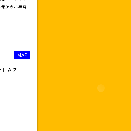
子様からお年寄
MAP
ＰＬＡＺ