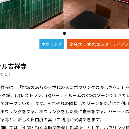
ボウリング
宴会/カラオケ/エンターテイメ
ウル吉祥寺
ijoji
吉祥寺は、「地域のあらゆる世代の人にボウリングの楽しさを。」
リング場、(2)レストラン、(3)パーティルームの3つのゾーンででき
してオープンいたします。それぞれの隣接したゾーンを同時にご利
らボウリングをする、ボウリングをした後に食事をする、パーティ
するなど、新しく自由度の高いご利用が実現できます。
に向けては「仲間と特別な時間を楽しむ場所」として、ボウリング