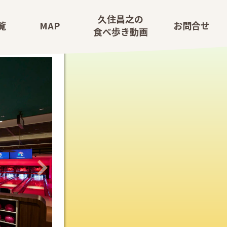
久
住
昌
之
の
覧
M
A
P
お
問
合
せ
食
べ
歩
き
動
画