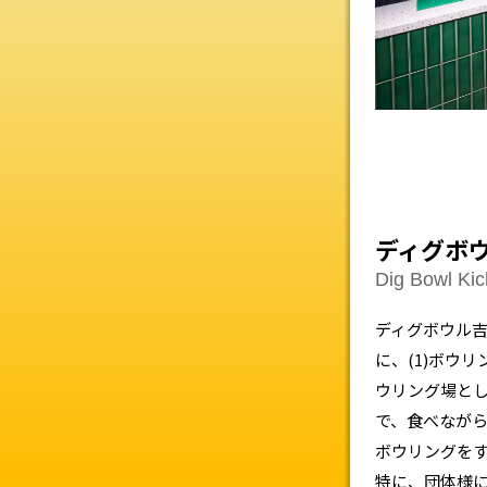
ディグボ
Dig Bowl Kich
ディグボウル
に、(1)ボウ
ウリング場と
で、食べなが
ボウリングを
特に、団体様