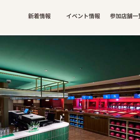
新
着
情
報
イ
ベ
ン
ト
情
報
参
加
店
舗
一