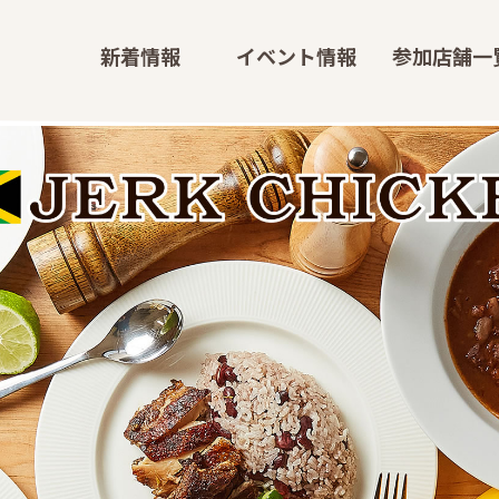
新
着
情
報
イ
ベ
ン
ト
情
報
参
加
店
舗
一