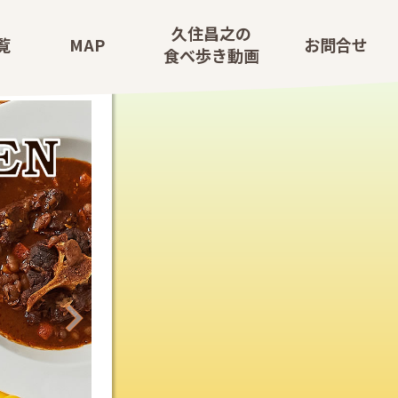
久
住
昌
之
の
覧
M
A
P
お
問
合
せ
食
べ
歩
き
動
画