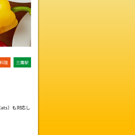
ク料理
三鷹駅
ats）も対応し