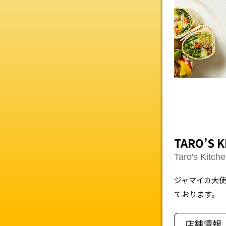
TARO’S K
Taro's Kitch
ジャマイカ大使
ております。
店舗情報