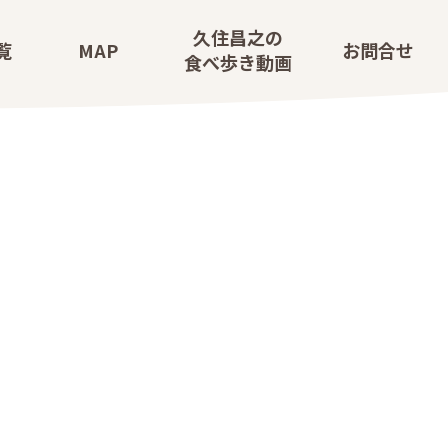
久
住
昌
之
の
覧
M
A
P
お
問
合
せ
食
べ
歩
き
動
画