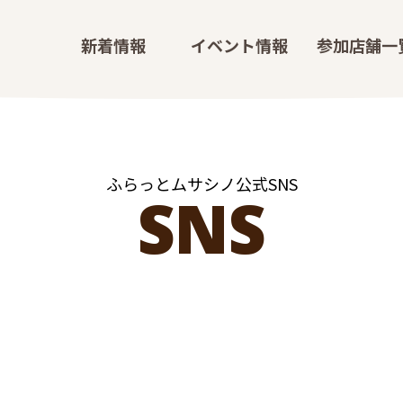
新
着
情
報
イ
ベ
ン
ト
情
報
参
加
店
舗
一
ふらっとムサシノ公式SNS
SNS